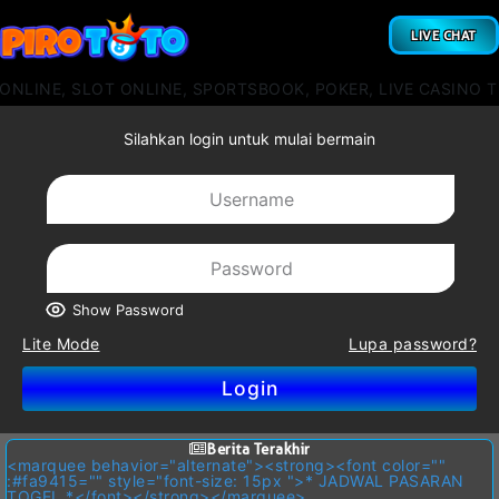
LIVE CHAT
NLINE, SLOT ONLINE, SPORTSBOOK, POKER, LIVE CASINO T
Silahkan login untuk mulai bermain
Show Password
Lite Mode
Lupa password?
Login
Berita Terakhir
<marquee behavior="alternate"><strong><font color=""
:#fa9415="" style="font-size: 15px ">* JADWAL PASARAN
TOGEL *</font></strong></marquee>